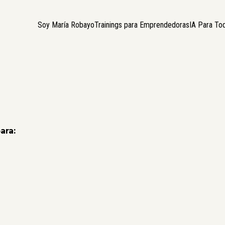
Soy María Robayo
Trainings para Emprendedoras
IA Para T
ara: